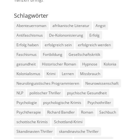
Schlagwörter
Abenteuerroman
afrikanische Literatur
Angst
Antifaschismus
De-Kolononisierung
Erfolg
Erfolg haben
erfolgreich sein
erfolgreich werden
Faschismus
Fortbildung
Gesellschaftskritik
gesundheit
Historischer Roman
Hypnose
Kolonia
Kolonialismus
Krimi
Lernen
Missbrauch
Neurolinguistisches Programmieren
Neurowissenschaft
NLP
politischer Thriller
psychische Gesundheit
Psychologie
psychologische Krimis
Psychothriller
Psychtherapie
Richard Bandler
Roman
Sachbuch
schottische Krimis
Schottland-Krimi
Skandinavien Thriller
skandinavische Thriller