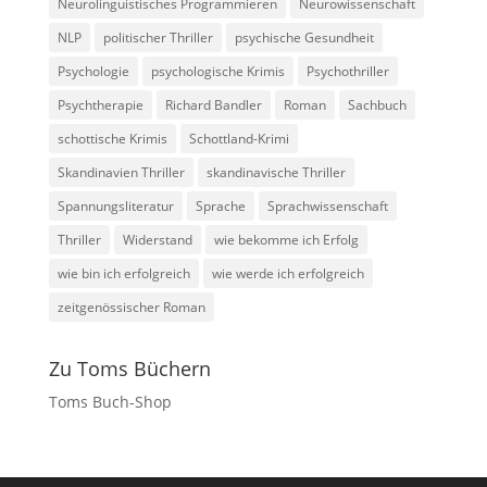
Neurolinguistisches Programmieren
Neurowissenschaft
NLP
politischer Thriller
psychische Gesundheit
Psychologie
psychologische Krimis
Psychothriller
Psychtherapie
Richard Bandler
Roman
Sachbuch
schottische Krimis
Schottland-Krimi
Skandinavien Thriller
skandinavische Thriller
Spannungsliteratur
Sprache
Sprachwissenschaft
Thriller
Widerstand
wie bekomme ich Erfolg
wie bin ich erfolgreich
wie werde ich erfolgreich
zeitgenössischer Roman
Zu Toms Büchern
Toms Buch-Shop