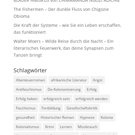
BLAUER HIBISKUS von CHIMAMANDA NGOZI ADICHIE
The Fishermen – Der dunkle Fluss von Chigozie
Obioma
Die Kraft der Systeme – wie Sie ein Leben erschaffen,
das funktioniert
Walter Moers – Wilde Reise durch die Nacht – Ein
literarisches Feuerwerk, das deine Synapsen zum
Tanzen bringt
Schlagwörter
Abenteuerroman
afrikanische Literatur
Angst
Antifaschismus
De-Kolononisierung
Erfolg
Erfolg haben
erfolgreich sein
erfolgreich werden
Faschismus
Fortbildung
Gesellschaftskritik
gesundheit
Historischer Roman
Hypnose
Kolonia
Kolonialismus
Krimi
Lernen
Missbrauch