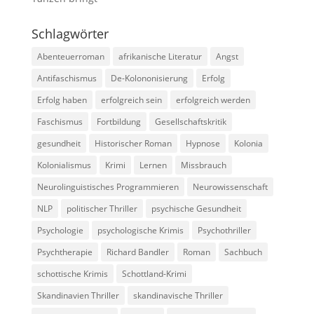
Schlagwörter
Abenteuerroman
afrikanische Literatur
Angst
Antifaschismus
De-Kolononisierung
Erfolg
Erfolg haben
erfolgreich sein
erfolgreich werden
Faschismus
Fortbildung
Gesellschaftskritik
gesundheit
Historischer Roman
Hypnose
Kolonia
Kolonialismus
Krimi
Lernen
Missbrauch
Neurolinguistisches Programmieren
Neurowissenschaft
NLP
politischer Thriller
psychische Gesundheit
Psychologie
psychologische Krimis
Psychothriller
Psychtherapie
Richard Bandler
Roman
Sachbuch
schottische Krimis
Schottland-Krimi
Skandinavien Thriller
skandinavische Thriller