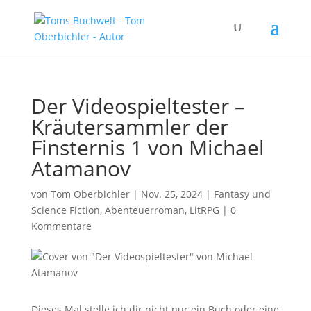
Der Videospieltester –
Kräutersammler der
Finsternis 1 von Michael
Atamanov
von
Tom Oberbichler
|
Nov. 25, 2024
|
Fantasy und
Science Fiction
,
Abenteuerroman
,
LitRPG
|
0
Kommentare
Dieses Mal stelle ich dir nicht nur ein Buch oder eine