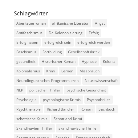
Schlagwörter
Abenteuerroman
afrikanische Literatur
Angst
Antifaschismus
De-Kolononisierung
Erfolg
Erfolg haben
erfolgreich sein
erfolgreich werden
Faschismus
Fortbildung
Gesellschaftskritik
gesundheit
Historischer Roman
Hypnose
Kolonia
Kolonialismus
Krimi
Lernen
Missbrauch
Neurolinguistisches Programmieren
Neurowissenschaft
NLP
politischer Thriller
psychische Gesundheit
Psychologie
psychologische Krimis
Psychothriller
Psychtherapie
Richard Bandler
Roman
Sachbuch
schottische Krimis
Schottland-Krimi
Skandinavien Thriller
skandinavische Thriller
Spannungsliteratur
Sprache
Sprachwissenschaft