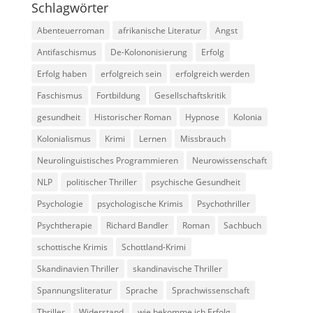
Schlagwörter
Abenteuerroman
afrikanische Literatur
Angst
Antifaschismus
De-Kolononisierung
Erfolg
Erfolg haben
erfolgreich sein
erfolgreich werden
Faschismus
Fortbildung
Gesellschaftskritik
gesundheit
Historischer Roman
Hypnose
Kolonia
Kolonialismus
Krimi
Lernen
Missbrauch
Neurolinguistisches Programmieren
Neurowissenschaft
NLP
politischer Thriller
psychische Gesundheit
Psychologie
psychologische Krimis
Psychothriller
Psychtherapie
Richard Bandler
Roman
Sachbuch
schottische Krimis
Schottland-Krimi
Skandinavien Thriller
skandinavische Thriller
Spannungsliteratur
Sprache
Sprachwissenschaft
Thriller
Widerstand
wie bekomme ich Erfolg