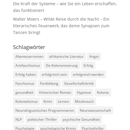
Die Kraft der Systeme – wie Sie ein Leben erschaffen,
das funktioniert
Walter Moers – Wilde Reise durch die Nacht – Ein
literarisches Feuerwerk, das deine Synapsen zum
Tanzen bringt
Schlagwörter
Abenteuerroman
afrikanische Literatur
Angst
Antifaschismus
De-Kolononisierung
Erfolg
Erfolg haben
erfolgreich sein
erfolgreich werden
Faschismus
Fortbildung
Gesellschaftskritik
gesundheit
Historischer Roman
Hypnose
Kolonia
Kolonialismus
Krimi
Lernen
Missbrauch
Neurolinguistisches Programmieren
Neurowissenschaft
NLP
politischer Thriller
psychische Gesundheit
Psychologie
psychologische Krimis
Psychothriller