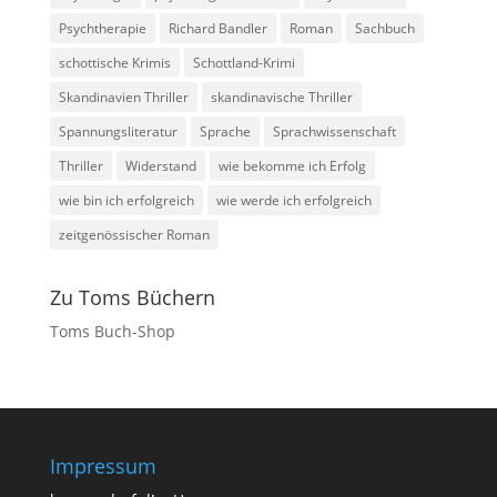
Psychtherapie
Richard Bandler
Roman
Sachbuch
schottische Krimis
Schottland-Krimi
Skandinavien Thriller
skandinavische Thriller
Spannungsliteratur
Sprache
Sprachwissenschaft
Thriller
Widerstand
wie bekomme ich Erfolg
wie bin ich erfolgreich
wie werde ich erfolgreich
zeitgenössischer Roman
Zu Toms Büchern
Toms Buch-Shop
Impressum